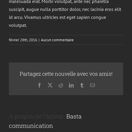
malesuada erat. Morbi volutpat, ante nec pharetra
suscipit, augue nulla porttitor dolor, nec lacinia eros elit
id arcu. Vivamus ultricies est eget sapien congue
volutpat.
février 28th, 2016
|
Aucun commentaire
Partagez cette nouvelle avec vos amis!
Facebook
X
Reddit
LinkedIn
Tumblr
Courriel
À propos de l’auteur:
Basta
communication