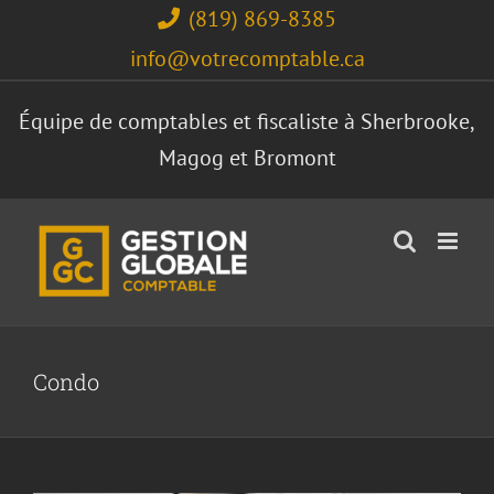
Skip
(819) 869-8385
to
info@votrecomptable.ca
content
Équipe de comptables et fiscaliste à Sherbrooke,
Magog et Bromont
Est-ce possible de déduire ses frais de
Condo
SCHL?
Annonce
Condo
Déduction
Fiscaliste
Frais
Général
Immeuble locatif
Impôts
Location
Maison
Optimisation
Revenus locatifs
SCHL
Services
Taxes
Travailleurs