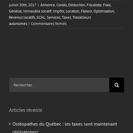
juillet 30th, 2017
|
Annonce
,
Condo
,
Déduction
,
Fiscaliste
,
Frais
,
Général
,
Immeuble locatif
,
Impôts
,
Location
,
Maison
,
Optimisation
,
Revenus locatifs
,
SCHL
,
Services
,
Taxes
,
Travailleurs
sur
autonomes
|
Commentaires fermés
Est-
ce
possible
de
déduire
ses
frais
de
SCHL?
Recherche
sur
le
site
Articles récents
:
Ostéopathes du Québec : les taxes sont maintenant
obligatoires!