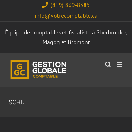
Skip
(819) 869-8385
to
info@votrecomptable.ca
content
Équipe de comptables et fiscaliste à Sherbrooke,
Magog et Bromont
Est-ce possible de déduire ses frais de
SCHL
SCHL?
Annonce
Condo
Déduction
Fiscaliste
Frais
Général
Immeuble locatif
Impôts
Location
Maison
Optimisation
Revenus locatifs
SCHL
Services
Taxes
Travailleurs