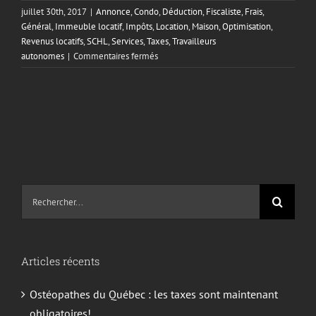
juillet 30th, 2017
|
Annonce
,
Condo
,
Déduction
,
Fiscaliste
,
Frais
,
Général
,
Immeuble locatif
,
Impôts
,
Location
,
Maison
,
Optimisation
,
Revenus locatifs
,
SCHL
,
Services
,
Taxes
,
Travailleurs
sur
autonomes
|
Commentaires fermés
Est-
ce
possible
de
déduire
ses
frais
de
SCHL?
Recherche
sur
le
site
Articles récents
:
Ostéopathes du Québec : les taxes sont maintenant
obligatoires!