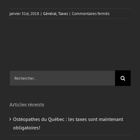
sur
janvier 31st, 2018
|
Général
,
Taxes
|
Commentaires fermés
Méthode
rapide
de
calculs
des
montants
de
TPS
et
Recherche
TVQ
sur
le
site
Articles récents
:
Ostéopathes du Québec : les taxes sont maintenant
obligatoires!