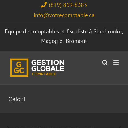
Skip
(819) 869-8385
to
info@votrecomptable.ca
content
Équipe de comptables et fiscaliste à Sherbrooke,
Magog et Bromont
Calcul
Méthode rapide de calculs des
montants de TPS et TVQ
Général
Taxes