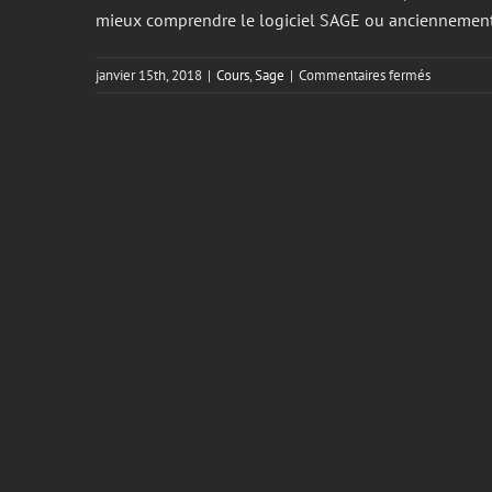
mieux comprendre le logiciel SAGE ou anciennement
sur
janvier 15th, 2018
|
Cours
,
Sage
|
Commentaires fermés
Cours
de
perfectio
Sage
(logiciel
simple
comptable