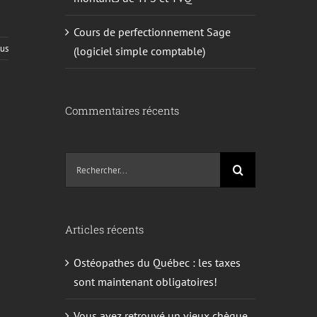
Cours de perfectionnement Sage
lus
(logiciel simple comptable)
Commentaires récents
Recherche
sur
le
site
Articles récents
:
Ostéopathes du Québec : les taxes
sont maintenant obligatoires!
Vous avez retrouvé un vieux chèque