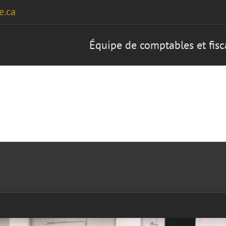
e.ca
Équipe de comptables et fis
Accueil
Services
À 
nt Sage (logiciel simple comptable)
Cours
Sage