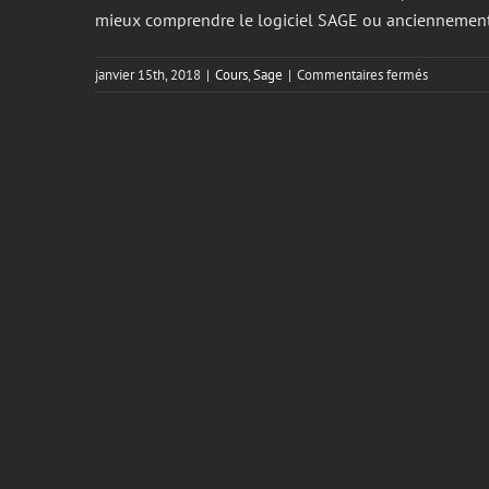
mieux comprendre le logiciel SAGE ou anciennement
sur
janvier 15th, 2018
|
Cours
,
Sage
|
Commentaires fermés
Cours
de
perfectio
Sage
(logiciel
simple
comptable