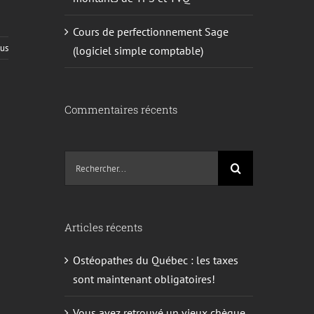
Cours de perfectionnement Sage
lus
(logiciel simple comptable)
Commentaires récents
Recherche
sur
le
site
Articles récents
:
Ostéopathes du Québec : les taxes
sont maintenant obligatoires!
Vous avez retrouvé un vieux chèque