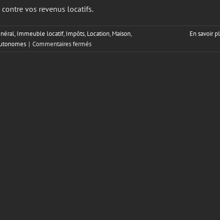
 contre vos revenus locatifs.
néral
,
Immeuble locatif
,
Impôts
,
Location
,
Maison
,
En savoir p
sur
 autonomes
|
Commentaires fermés
Est-
ce
possible
de
déduire
ses
frais
de
SCHL?