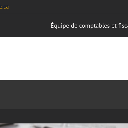
e.ca
Équipe de comptables et fis
Accueil
Services
À 
de déduire ses frais de SCHL?
mmeuble locatif
Impôts
Location
Maison
Optimisation
Revenus locatifs
es
Taxes
Travailleurs autonomes