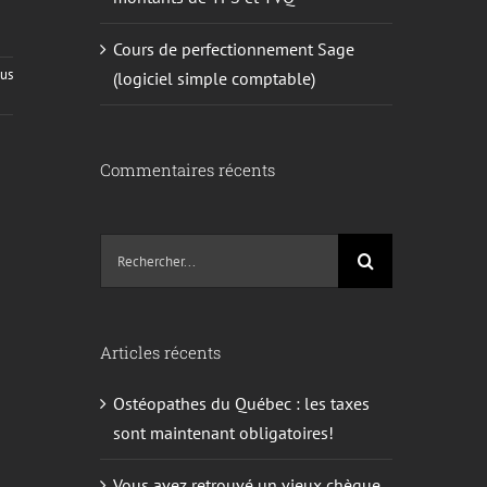
Cours de perfectionnement Sage
lus
(logiciel simple comptable)
Commentaires récents
Recherche
sur
le
site
Articles récents
:
Ostéopathes du Québec : les taxes
sont maintenant obligatoires!
Vous avez retrouvé un vieux chèque